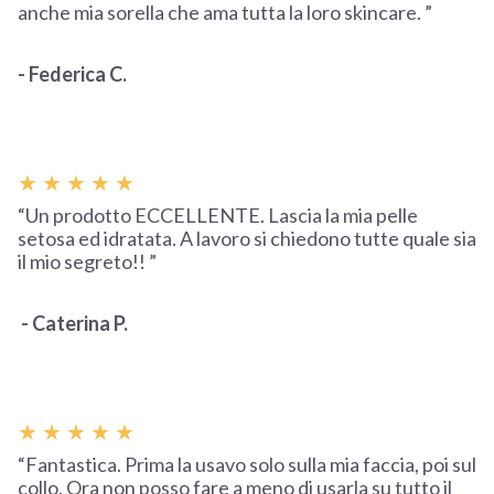
anche mia sorella che ama tutta la loro skincare. ”
- Federica C.
★ ★ ★ ★ ★
“Un prodotto ECCELLENTE. Lascia la mia pelle
setosa ed idratata. A lavoro si chiedono tutte quale sia
il mio segreto!! ”
- Caterina P.
★ ★ ★ ★ ★
“Fantastica. Prima la usavo solo sulla mia faccia, poi sul
collo. Ora non posso fare a meno di usarla su tutto il